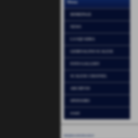
Menu
HOMEPAGE
NEWS
LA SQUADRA
GIORNALINO SCALESE
FOTO GALLERY
SCALESE CHANNEL
ARCHIVIO
SPONSORS
eventi
UNIONE SPORTIVA SCALESE - LA SCALA
P.I. 01234567890
info@usscaleselascala.it