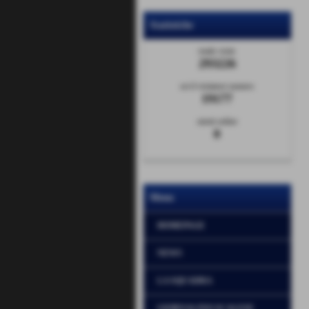
Statistiche
totale visite
293226
sei il visitatore numero
19177
utenti online
0
Menu
HOMEPAGE
NEWS
LA SQUADRA
GIORNALINO SCALESE