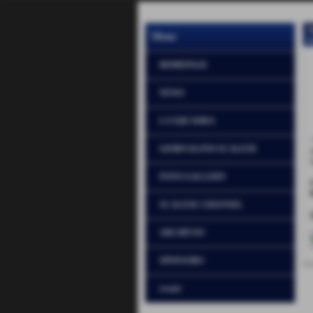
Menu
H
HOMEPAGE
NEWS
LA SQUADRA
GIORNALINO SCALESE
FOTO GALLERY
SCALESE CHANNEL
ARCHIVIO
SPONSORS
eventi