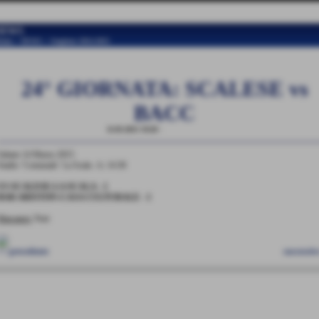
NEWS
ome
>
NEWS
>
Stagione 2014-2015
24° GIORNATA: SCALESE vs
BACC
11-03-2015 19:20
-
Stagione 2014-2015
Sabato 14 Marzo 2015
Stadio ´Comunale´ La Scala - h. 14:30
US SCALESE-LA SCALA - 1
BAR ARISTON-CASA CULTURALE - 1
Marcatori:
Nuti
<< precedente
successiv