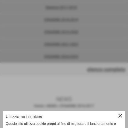
Stagione 2017-2018
STAGIONE 2018-2019
STAGIONE 2019-2020
STAGIONE 2021-2022
STAGIONE 2024/2025
elenco completo
NEWS
Home
>
NEWS
>
STAGIONE 2016-2017
close
Utilizziamo i cookies
3° GIORNATA: LAZZERETTO -
Questo sito utilizza cookie propri al fine di migliorare il funzionamento e