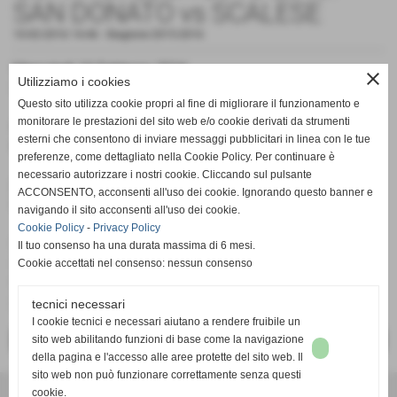
SAN DONATO vs SCALESE
10-02-2016 14:46
-
Stagione 2015-2016
Mercoledì 10 Febbraio 2016
close
Utilizziamo i cookies
Campo Sportivo Ponticelli/Santa Maria a Monte - h. 21:15
Questo sito utilizza cookie propri al fine di migliorare il funzionamento e
monitorare le prestazioni del sito web e/o cookie derivati da strumenti
GS SAN DONATO - 4
esterni che consentono di inviare messaggi pubblicitari in linea con le tue
US SCALESE-LA SCALA - 4
(3-4 dopo i calci di rigore)
preferenze, come dettagliato nella Cookie Policy. Per continuare è
necessario autorizzare i nostri cookie. Cliccando sul pulsante
Marcatori:
Annicchiarico ; Thioubou Pape ´´Bouba´´ (x2) ;
ACCONSENTO, acconsenti all'uso dei cookie. Ignorando questo banner e
Brotini
navigando il sito acconsenti all'uso dei cookie.
Cookie Policy
-
Privacy Policy
In virtù del risultato l´ U.S. Scalese-La Scala è ammessa in
Il tuo consenso ha una durata massima di 6 mesi.
semifinale come prima del girone e affronterà la
Cookie accettati nel consenso: nessun consenso
Polisportiva Certaldo del ´nostro´ Comitato UISP Empolese
(militante nella serie A/2 a girone unico)
tecnici necessari
I cookie tecnici e necessari aiutano a rendere fruibile un
sito web abilitando funzioni di base come la navigazione
<< PRECEDENTE
SUCCESSIVO >>
della pagina e l'accesso alle aree protette del sito web. Il
sito web non può funzionare correttamente senza questi
cookie.
UNIONE SPORTIVA SCALESE - LA SCALA