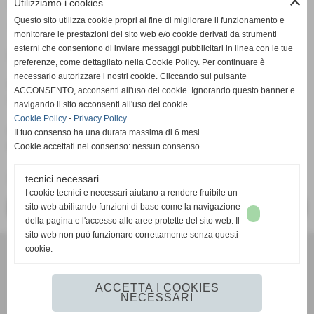
close
Utilizziamo i cookies
VICO vs SCALESE
Questo sito utilizza cookie propri al fine di migliorare il funzionamento e
14-11-2017 11:43
-
Stagione 2017-2018
monitorare le prestazioni del sito web e/o cookie derivati da strumenti
esterni che consentono di inviare messaggi pubblicitari in linea con le tue
COPPA TOSCANA UISP 2017/2018
preferenze, come dettagliato nella Cookie Policy. Per continuare è
necessario autorizzare i nostri cookie. Cliccando sul pulsante
Martedì 14 Novembre 2017
ACCONSENTO, acconsenti all'uso dei cookie. Ignorando questo banner e
Campo Sportivo Vico d´Elsa (FI) - h 21:15
navigando il sito acconsenti all'uso dei cookie.
Cookie Policy
-
Privacy Policy
G.S. VICO BITICCHI - 2
Il tuo consenso ha una durata massima di 6 mesi.
US SCALESE-LA SCALA - 1
Cookie accettati nel consenso: nessun consenso
Marcatori:
Picchi (rig.)
tecnici necessari
I cookie tecnici e necessari aiutano a rendere fruibile un
sito web abilitando funzioni di base come la navigazione
<< PRECEDENTE
SUCCESSIVO >>
della pagina e l'accesso alle aree protette del sito web. Il
sito web non può funzionare correttamente senza questi
cookie.
UNIONE SPORTIVA SCALESE - LA SCALA
P.I. 01234567890
info@usscaleselascala.it
ACCETTA I COOKIES
NECESSARI
Realizzazione siti web www.sitoper.it