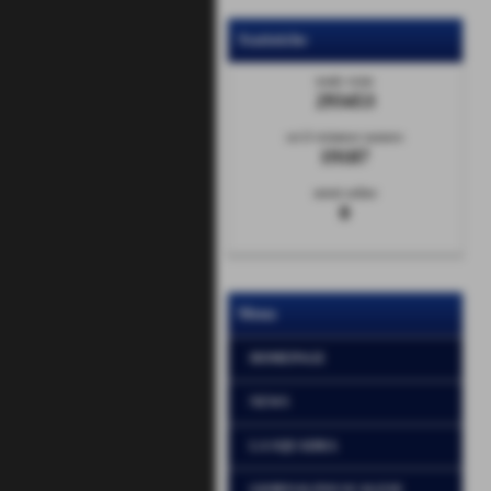
Statistiche
totale visite
293453
sei il visitatore numero
19187
utenti online
0
Menu
HOMEPAGE
NEWS
LA SQUADRA
GIORNALINO SCALESE