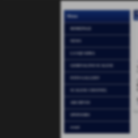
Menu
H
HOMEPAGE
NEWS
LA SQUADRA
GIORNALINO SCALESE
FOTO GALLERY
SCALESE CHANNEL
ARCHIVIO
SPONSORS
eventi