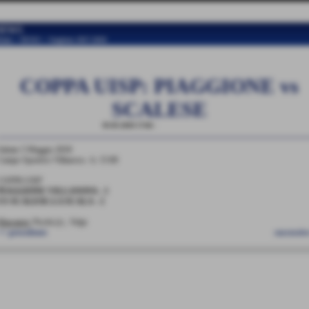
NEWS
ome
>
NEWS
>
Stagione 2017-2018
COPPA UISP: PIAGGIONE vs
SCALESE
05-05-2018 17:04
-
Stagione 2017-2018
Sabato 5 Maggio 2018
Campo Sportivo Villanova - h. 15:00
COPPA UISP
PIAGGIONE VILLANOVA - 1
US SCALESE-LA SCALA - 2
Marcatori:
Picchi (r) , Volpi
<< precedente
successiv