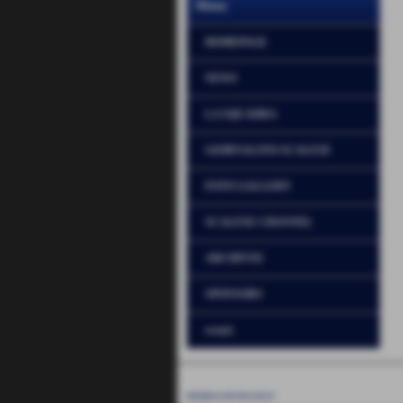
Menu
HOMEPAGE
NEWS
LA SQUADRA
GIORNALINO SCALESE
FOTO GALLERY
SCALESE CHANNEL
ARCHIVIO
SPONSORS
eventi
UNIONE SPORTIVA SCALESE - LA SCALA
P.I. 01234567890
info@usscaleselascala.it