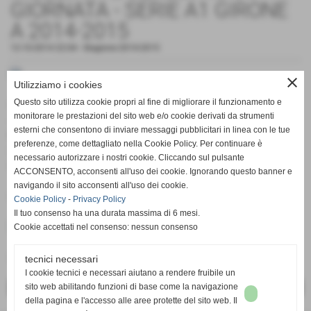
GIORNATA - SERIE A1 GIRONE
A 2014-2015
12-10-2014 22:04
-
Stagione 2014-2015
close
Utilizziamo i cookies
Questo sito utilizza cookie propri al fine di migliorare il funzionamento e
Piaggione Villanova - Gavena 2-5
monitorare le prestazioni del sito web e/o cookie derivati da strumenti
4 Mori - Real Isola 0-0
esterni che consentono di inviare messaggi pubblicitari in linea con le tue
US Scalese-La Scala - Pol. Fibbiana 1-1
preferenze, come dettagliato nella Cookie Policy. Per continuare è
Sovigliana 1999 - CTC Tentazioni Sovigliana 0-1
necessario autorizzare i nostri cookie. Cliccando sul pulsante
Boccaccio - Bassa Esseclub 1- 0
ACCONSENTO, acconsenti all'uso dei cookie. Ignorando questo banner e
navigando il sito acconsenti all'uso dei cookie.
RIPOSA: Lazzeretto Calcio
Cookie Policy
-
Privacy Policy
Il tuo consenso ha una durata massima di 6 mesi.
Cookie accettati nel consenso: nessun consenso
Fonte:
Calcio UI (www.calcioui.com)
tecnici necessari
I cookie tecnici e necessari aiutano a rendere fruibile un
sito web abilitando funzioni di base come la navigazione
<< PRECEDENTE
SUCCESSIVO >>
della pagina e l'accesso alle aree protette del sito web. Il