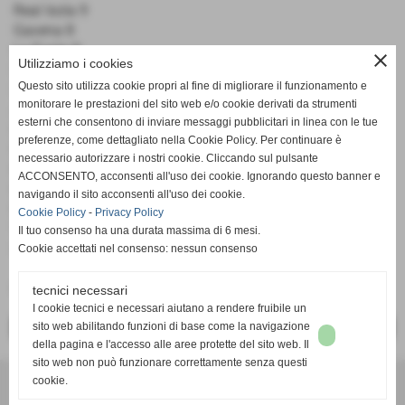
Real Isola 9
Gavena 8
La Fonte 8
close
Utilizziamo i cookies
Strettoio 7
Questo sito utilizza cookie propri al fine di migliorare il funzionamento e
Sesa 7
monitorare le prestazioni del sito web e/o cookie derivati da strumenti
Agraria Ercolani 7
esterni che consentono di inviare messaggi pubblicitari in linea con le tue
Piaggione 6
preferenze, come dettagliato nella Cookie Policy. Per continuare è
Fibbiana 6
necessario autorizzare i nostri cookie. Cliccando sul pulsante
Scalese 5
ACCONSENTO, acconsenti all'uso dei cookie. Ignorando questo banner e
Boccaccio 3
navigando il sito acconsenti all'uso dei cookie.
Dogana 2
Cookie Policy
-
Privacy Policy
Valdorme 2
Il tuo consenso ha una durata massima di 6 mesi.
CTC Sovigliana 2
Cookie accettati nel consenso: nessun consenso
Fonte:
Calcio UI
tecnici necessari
I cookie tecnici e necessari aiutano a rendere fruibile un
sito web abilitando funzioni di base come la navigazione
<< PRECEDENTE
SUCCESSIVO >>
della pagina e l'accesso alle aree protette del sito web. Il
sito web non può funzionare correttamente senza questi
cookie.
UNIONE SPORTIVA SCALESE - LA SCALA
P.I. 01234567890