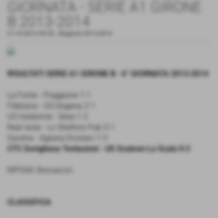
GIORNATA - SERIE A1 GIRONE
B 2013-2014
21-10-2013 09:39
-
Stagione 2013-2014
RISULTATI SERIE A1 GIRONE B - 6° GIORNATA 2013-2014
La Fonte - Piaggione 1-1
Fibbiana - GS Dogana 2-1
US Valdorme - Sesa 1-2
Real Isola - Lo Strettoio Pub 3-1
Gavena - Agraria Ercolani 1-3
CTC Sovigliana Tentazioni - US Scalese-La Scala 0-2
RIPOSA: Boccaccio
CLASSIFICA