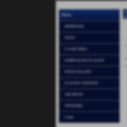
P
Menu
H
HOMEPAGE
NEWS
LA SQUADRA
GIORNALINO SCALESE
FOTO GALLERY
SCALESE CHANNEL
ARCHIVIO
SPONSORS
eventi