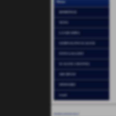
Menu
HOMEPAGE
NEWS
LA SQUADRA
GIORNALINO SCALESE
FOTO GALLERY
SCALESE CHANNEL
ARCHIVIO
SPONSORS
eventi
UNIONE SPORTIVA SCALESE - LA SCALA
P.I. 01234567890
info@usscaleselascala.it