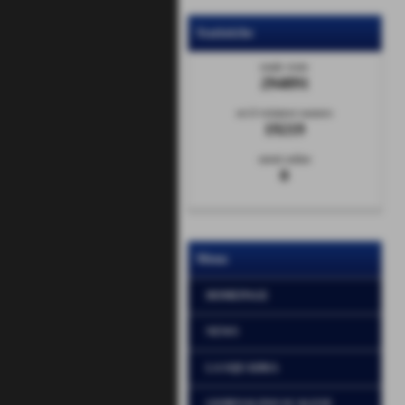
Statistiche
totale visite
294891
sei il visitatore numero
19219
utenti online
0
Menu
HOMEPAGE
NEWS
LA SQUADRA
GIORNALINO SCALESE