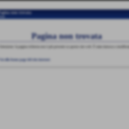
agina non trovata
ome
Pagina non trovata
Attenzione: la pagina richiesta non è più presente su questo sito web. È stata rimossa o modifica
Vai alla home page del sito internet