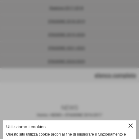
Stagione 2017-2018
STAGIONE 2018-2019
STAGIONE 2019-2020
STAGIONE 2021-2022
STAGIONE 2024/2025
elenco completo
NEWS
Home
>
NEWS
>
STAGIONE 2016-2017
close
Utilizziamo i cookies
12° GIORNATA: FIBBIANA vs
Questo sito utilizza cookie propri al fine di migliorare il funzionamento e