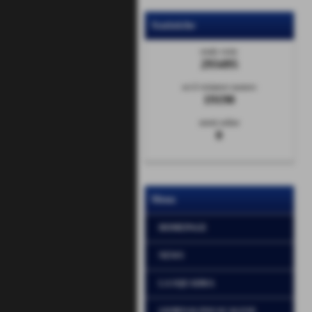
Statistiche
totale visite
293495
sei il visitatore numero
19190
utenti online
0
Menu
HOMEPAGE
NEWS
LA SQUADRA
GIORNALINO SCALESE