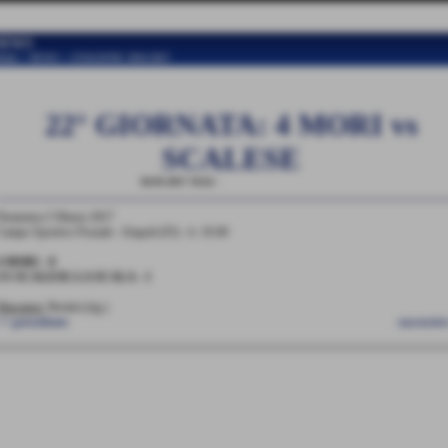
NEWS
ome
>
NEWS
>
STAGIONE 2016-2017
22° GIORNATA: 4 MORI vs
SCALESE
04-03-2017 19:24
-
STAGIONE 2016-2017
Domenica 5 Marzo 2017
Campo Sportivo Pozzale - Empoli (FI) - h. 10:40
4 MORI - 0
US SCALESE-LA SCALA - 1
Marcatori:
Brotini (rig.)
<< precedente
successiv