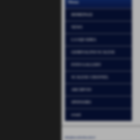
Menu
HOMEPAGE
NEWS
LA SQUADRA
GIORNALINO SCALESE
FOTO GALLERY
SCALESE CHANNEL
ARCHIVIO
SPONSORS
eventi
UNIONE SPORTIVA SCALESE - LA SCALA
P.I. 01234567890
info@usscaleselascala.it