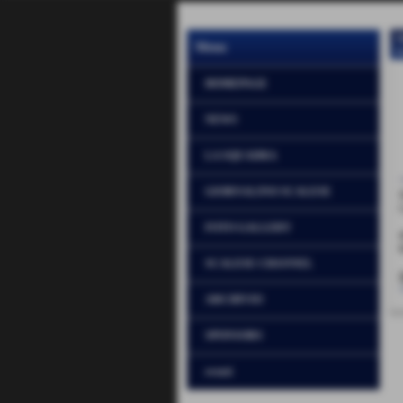
Menu
H
HOMEPAGE
NEWS
LA SQUADRA
GIORNALINO SCALESE
FOTO GALLERY
SCALESE CHANNEL
ARCHIVIO
SPONSORS
eventi